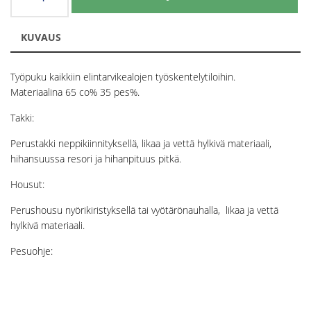
määrä
KUVAUS
Työpuku kaikkiin elintarvikealojen työskentelytiloihin.
Materiaalina 65 co% 35 pes%.
Takki:
Perustakki neppikiinnityksellä, likaa ja vettä hylkivä materiaali,
hihansuussa resori ja hihanpituus pitkä.
Housut:
Perushousu nyörikiristyksellä tai vyötärönauhalla, likaa ja vettä
hylkivä materiaali.
Pesuohje: