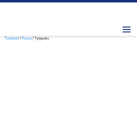
Togg
Tuotteet
/
Puvut
/ Työpuku