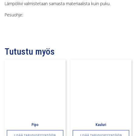
Lämpöliivi valmistetaan samasta materiaalista kuin puku.
Pesuohje:
Tutustu myös
Pipo
Kauluri
Tällä
Täll
LISÄÄ TARJOUSPYYNTÖÖN
LISÄÄ TARJOUSPYYNTÖÖN