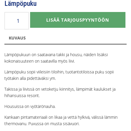
Lämpöpuku
Lämpöpuku
LISÄÄ TARJOUSPYYNTÖÖN
määrä
KUVAUS
Lämpöpukuun on saatavana takki ja housu, näiden lisäksi
kokonaisuuteen on saatavilla myös liivi.
Lämpöpuku sopii viileisiin tiloihin, tuotantotiloissa puku sopii
työtakin alla pidettäväksi ym.
Takissa ja liivissä on vetoketju kiinnitys, lämpimät kaulukset ja
hihansuissa resorit.
Housuissa on vyötärönauha.
Kankaan pintamateriaali on likaa ja vettä hylkivä, välissä lämmin
thermovanu. Puvussa on musta sisävuori.