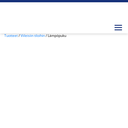
Togg
Tuotteet
/
Viileisiin tiloihin
/ Lämpöpuku