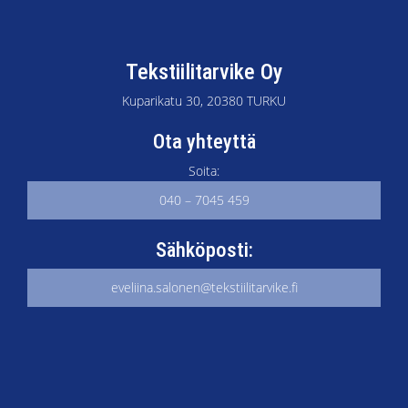
Tekstiilitarvike Oy
Kuparikatu 30, 20380 TURKU
Ota yhteyttä
Soita:
040 – 7045 459
Sähköposti:
eveliina.salonen@tekstiilitarvike.fi