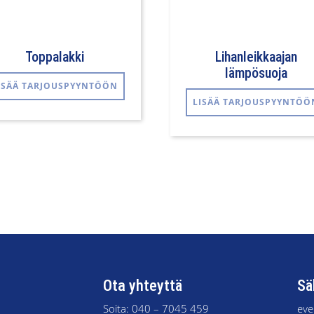
Toppalakki
Lihanleikkaajan
lämpösuoja
ISÄÄ TARJOUSPYYNTÖÖN
LISÄÄ TARJOUSPYYNTÖÖ
Ota yhteyttä
Sä
Soita:
040 – 7045 459
eve