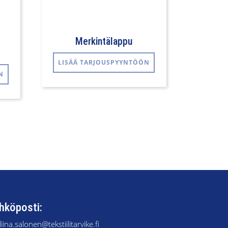
Merkintälappu
Tällä
LISÄÄ TARJOUSPYYNTÖÖN
tuotteella
N
on
useampi
muunnelma.
Voit
tehdä
valinnat
tuotteen
sivulla.
hköposti:
liina.salonen@tekstiilitarvike.fi