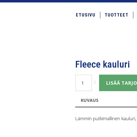
ETUSIVU
TUOTTEET
Fleece kauluri
Fleece
LISÄÄ TAR
kauluri
määrä
KUVAUS
Lämmin putkimallinen kauluri,