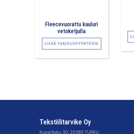
Fleecevuorattu kauluri
vetoketjulla
L
LISÄÄ TARJOUSPYYNTÖÖN
Tekstiilitarvike Oy
Kuparikatu 30, 20380 TURKU