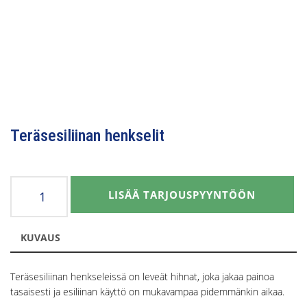
Teräsesiliinan henkselit
Teräsesiliinan
LISÄÄ TARJOUSPYYNTÖÖN
henkselit
määrä
KUVAUS
Teräsesiliinan henkseleissä on leveät hihnat, joka jakaa painoa
tasaisesti ja esiliinan käyttö on mukavampaa pidemmänkin aikaa.