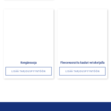
use
mu
Voi
teh
val
tuo
sivu
Kengänsuoja
Fleecevuorattu kauluri vetoketjulla
LISÄÄ TARJOUSPYYNTÖÖN
LISÄÄ TARJOUSPYYNTÖÖN