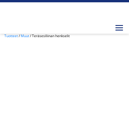
Togg
Tuotteet
/
Muut
/ Teräsesiliinan henkselit