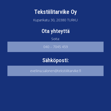
Tekstiilitarvike Oy
Kuparikatu 30, 20380 TURKU
Ota yhteyttä
Soita:
040 – 7045 459
Sähköposti:
eveliina.salonen@tekstiilitarvike.fi