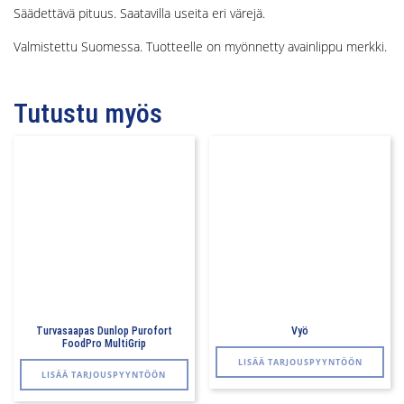
Säädettävä pituus. Saatavilla useita eri värejä.
Valmistettu Suomessa. Tuotteelle on myönnetty avainlippu merkki.
Tutustu myös
Turvasaapas Dunlop Purofort
Vyö
FoodPro MultiGrip
Täll
LISÄÄ TARJOUSPYYNTÖÖN
tuo
LISÄÄ TARJOUSPYYNTÖÖN
on