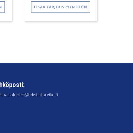
N
LISÄÄ TARJOUSPYYNTÖÖN
hköposti:
liina.salonen@tekstiilitarvike.fi