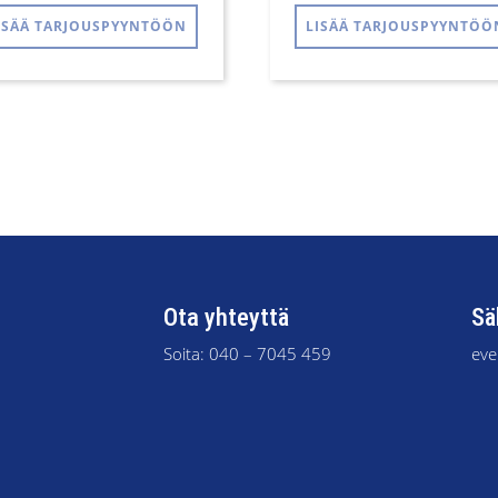
Tällä
ISÄÄ TARJOUSPYYNTÖÖN
LISÄÄ TARJOUSPYYNTÖÖ
tuotteella
on
useampi
muunnelma.
Voit
tehdä
valinnat
tuotteen
sivulla.
Ota yhteyttä
Sä
Soita:
040 – 7045 459
eve