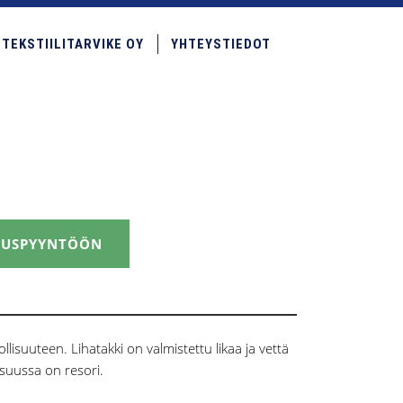
TEKSTIILITARVIKE OY
YHTEYSTIEDOT
JOUSPYYNTÖÖN
llisuuteen. Lihatakki on valmistettu likaa ja vettä
nsuussa on resori.