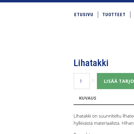
ETUSIVU
TUOTTEET
Lihatakki
Lihatakki
LISÄÄ TAR
määrä
KUVAUS
Lihatakki on suunniteltu lihateo
hylkivästä materiaalista. Hiha