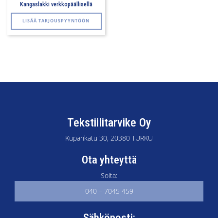
Kangaslakki verkkopäällisellä
LISÄÄ TARJOUSPYYNTÖÖN
Tekstiilitarvike Oy
Kuparikatu 30, 20380 TURKU
Ota yhteyttä
Soita:
040 – 7045 459
Sähköposti: