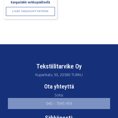
Kangaslakki verkkopäällisellä
LISÄÄ TARJOUSPYYNTÖÖN
Tekstiilitarvike Oy
Kuparikatu 30, 20380 TURKU
Ota yhteyttä
Soita:
040 – 7045 459
Sähköposti: