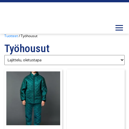
Togg
Tuotteet
/ Työhousut
Työhousut