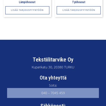
Lämpöhousut
Työhousut
Täll
LISÄÄ TARJOUSPYYNTÖÖN
LISÄÄ TARJOUSPYYNTÖÖN
tuo
on
use
mu
Voi
teh
val
tuo
sivu
Tekstiilitarvike Oy
Kuparikatu 30, 20380 TURKU
Ota yhteyttä
Soita:
040 – 7045 459
Sähköposti: