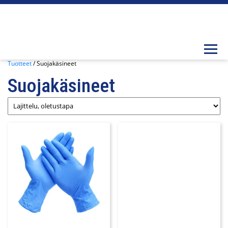
Togg
Tuotteet
/ Suojakäsineet
Suojakäsineet