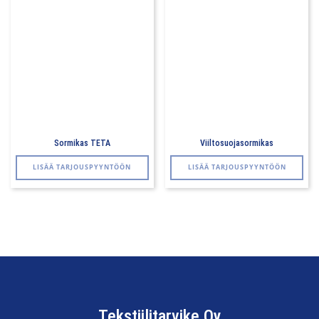
Sormikas TETA
Viiltosuojasormikas
Tällä
LISÄÄ TARJOUSPYYNTÖÖN
LISÄÄ TARJOUSPYYNTÖÖN
tuotteella
on
useampi
muunnelma.
Voit
tehdä
valinnat
tuotteen
sivulla.
Tekstiilitarvike Oy