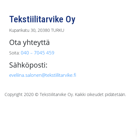
valinnat
tuotteen
Tekstiilitarvike Oy
sivulla.
Kuparikatu 30, 20380 TURKU
Ota yhteyttä
040 – 7045 459
Soita:
Sähköposti:
eveliina.salonen@tekstiilitarvike.fi
Copyright 2020 © Tekstiilitarvike Oy. Kaikki oikeudet pidätetään.