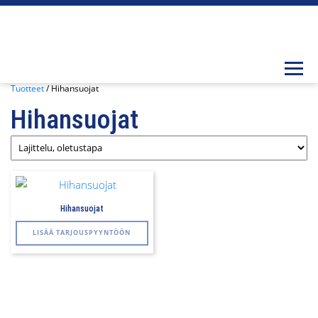
Togg
Tuotteet
/ Hihansuojat
Hihansuojat
Hihansuojat
Tällä
LISÄÄ TARJOUSPYYNTÖÖN
tuotteella
on
useampi
muunnelma.
Voit
tehdä