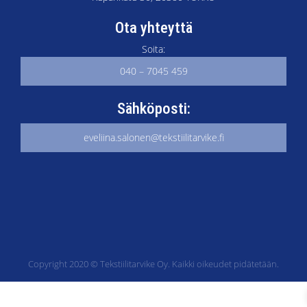
Ota yhteyttä
Soita:
040 – 7045 459
Sähköposti:
eveliina.salonen@tekstiilitarvike.fi
Copyright 2020 © Tekstiilitarvike Oy. Kaikki oikeudet pidätetään.