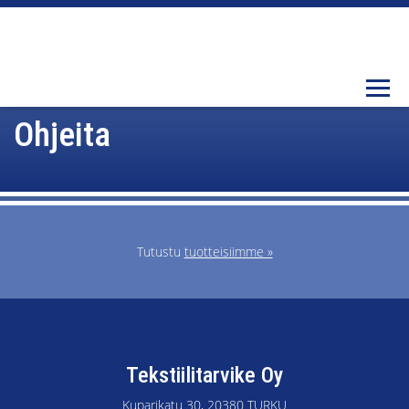
Togg
Ohjeita
Tutustu
tuotteisiimme »
Tekstiilitarvike Oy
Kuparikatu 30, 20380 TURKU